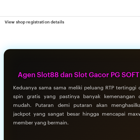
View shop registration details
Agen Slot88 dan Slot Gacor PG SOFT
Keduanya sama sama meliki peluang RTP tertinggi 
spin gratis yang pastinya banyak kemenangan 
mudah. Putaran demi putaran akan menghasilk
jackpot yang sangat besar hingga mencapai maxw
member yang bermain.