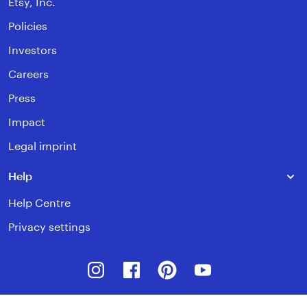
Etsy, Inc.
Policies
Investors
Careers
Press
Impact
Legal imprint
Help
Help Centre
Privacy settings
Instagram
Facebook
Pinterest
Youtube