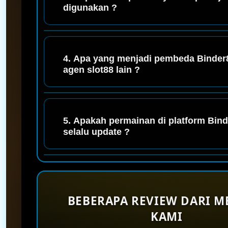
digunakan ?
slot gacor pada bagian putaran permainannya 
tidak terlalu menjadikan masalah untuk men
Kami sudah melayani ribuan member yan
kemudahan menjadi nomor 1 dan solusinya s
4. Apa yang menjadi pembeda Binder8
agen slot88 lain ?
menyediakan metode melalui QRIS, Gopay,
Trasnfer Bank dan Ewallet
Karena Binder88 dibangun dengan cara 
melalui permasalahan permsalahan y
5. Apakah permainan di platform Bin
selalu update ?
kompleks dan menjadikan platform kami m
slot88 paling resmi dan terpecaya
Tentu saja, kami memiliki banyak tim 
kompeten dan ahli yang menjadikan platform
up to date dan mengikuti pembaruan slot onl
BEBERAPA REVIEW DARI 
dibandigkan platform lain.
KAMI