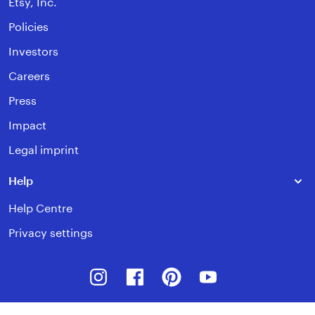
Etsy, Inc.
Policies
Investors
Careers
Press
Impact
Legal imprint
Help
Help Centre
Privacy settings
Instagram
Facebook
Pinterest
Youtube