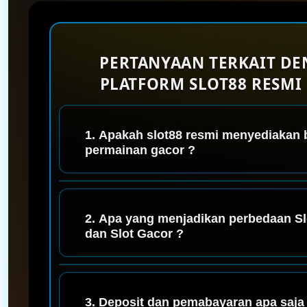
PERTANYAAN TERKAIT D
PLATFORM SLOT88 RESMI
1. Apakah slot88 resmi menyediakan
permainan gacor ?
Tentu saja, platform kami sudah menjadi age
dan menjamin kemenangan besar kepada se
2. Apa yang menjadikan perbedaan Sl
dan Slot Gacor ?
yang registrasi. Permainan slot gacor yang k
juga sangat bervariasi dan dapat dimainkan se
Keduanya memiliki RTP yang sangat tinggi 
kemenangan. Tentu ada perbedaan kecil dar
3. Deposit dan pemabayaran apa saja