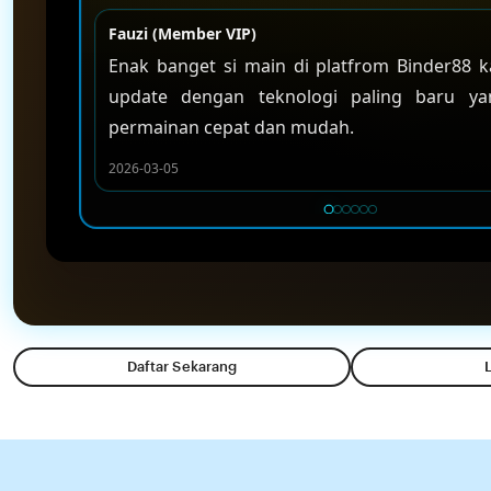
Fauzi (Member VIP)
Enak banget si main di platfrom Binder88 k
update dengan teknologi paling baru ya
permainan cepat dan mudah.
2026-03-05
Daftar Sekarang