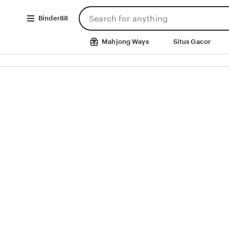
Skip
Search
to
Binder88
for
Content
items
or
Mahjong Ways
Situs Gacor
shops