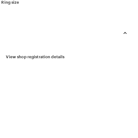
Ring size
View shop registration details