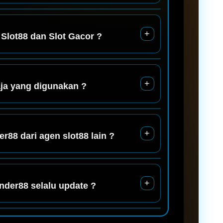
jadi agen sejak lama dan menjamin
+
yang registrasi. Permainan slot gacor
Slot88 dan Slot Gacor ?
 dan dapat dimainkan secara online.
gi dan menjamin kemenangan. Tentu ada
+
r pada bagian putaran permainannya tapi
ja yang digunakan ?
untuk mencapai maxwin
g tentunya kemudahan menjadi nomor 1
+
metode melalui QRIS, Gopay, Shoopepay,
88 dari agen slot88 lain ?
a profesional melalui permasalahan
+
enjadikan platform kami menjadi agen
nder88 selalu update ?
 yang sangat kompeten dan ahli yang