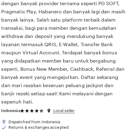
dengan banyak provider ternama seperti PG SOFT,
Pragmatic Play, Habanero dan banyak lagi dan masih
banyak lainya. Salah satu platform terbaik dalam
transaksi, bagi para member dengan kemudahan
withdraw dan deposit yang mendukung banyak
layanan termasuk QRIS, E-Wallet, Transfer Bank
maupun Virtual Account. Terdapat banyak bonus
yang didapatkan member baru untuk bergabung
seperti, Bonus New Member, Cashback, Referral dan
banyak event yang mengejutkan. Daftar sekarang
dan mari rasakan keseruan peluang jackpot dan
banjir rezeki setiap saat! Kami melayani dengan
sepenuh hati.
4.5
Indonesia
Local seller
out
of
Dispatched from Indonesia
5
Returns & exchanges accepted
stars