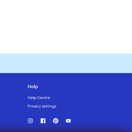
Help
Help Centre
Privacy settings
Instagram
Facebook
Pinterest
Youtube