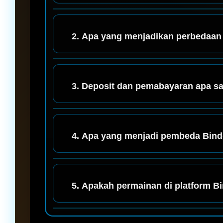
Tentu saja, platform kami sudah men
kemenangan besar kepada setiap member 
2. Apa yang menjadikan perbedaan 
yang kami tawarkan juga sangat bervariasi
Keduanya memiliki RTP yang sangat ting
perbedaan kecil dari slot88 dan slot gaco
3. Deposit dan pemabayaran apa sa
hal itu tidak terlalu menjadikan masalah 
Kami sudah melayani ribuan member yan
dan solusinya slot88 resmi menyediakan 
4. Apa yang menjadi pembeda Binder
Trasnfer Bank dan Ewallet
Karena Binder88 dibangun dengan car
permsalahan yang sangat kompleks dan m
5. Apakah permainan di platform Bi
slot88 paling resmi dan terpecaya
Tentu saja, kami memiliki banyak tim