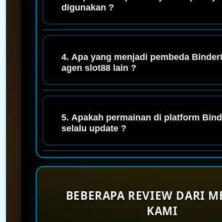
digunakan ?
slot gacor pada bagian putaran permainannya 
tidak terlalu menjadikan masalah untuk men
Kami sudah melayani ribuan member yan
kemudahan menjadi nomor 1 dan solusinya s
4. Apa yang menjadi pembeda Binder8
agen slot88 lain ?
menyediakan metode melalui QRIS, Gopay,
Trasnfer Bank dan Ewallet
Karena Binder88 dibangun dengan cara 
melalui permasalahan permsalahan y
5. Apakah permainan di platform Bin
selalu update ?
kompleks dan menjadikan platform kami m
slot88 paling resmi dan terpecaya
Tentu saja, kami memiliki banyak tim 
kompeten dan ahli yang menjadikan platform
up to date dan mengikuti pembaruan slot onl
BEBERAPA REVIEW DARI 
dibandigkan platform lain.
KAMI