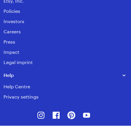
Etsy, Inc.
Policies
Investors
Careers
Press
Impact
Legal imprint
Help
Help Centre
Privacy settings
Instagram
Facebook
Pinterest
Youtube