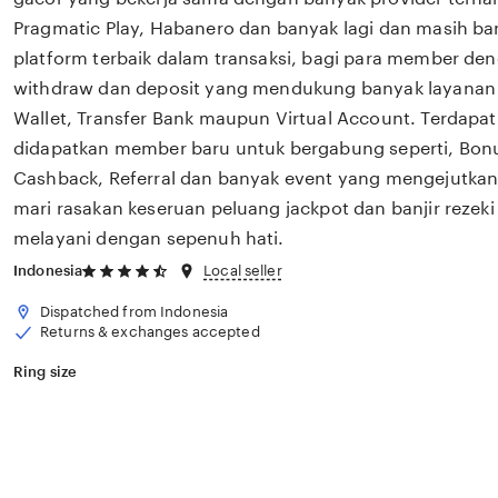
Pragmatic Play, Habanero dan banyak lagi dan masih ban
platform terbaik dalam transaksi, bagi para member d
withdraw dan deposit yang mendukung banyak layanan 
Wallet, Transfer Bank maupun Virtual Account. Terdapa
didapatkan member baru untuk bergabung seperti, Bo
Cashback, Referral dan banyak event yang mengejutkan
mari rasakan keseruan peluang jackpot dan banjir rezeki
melayani dengan sepenuh hati.
4.5
Indonesia
Local seller
out
of
Dispatched from Indonesia
5
Returns & exchanges accepted
stars
Ring size