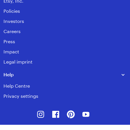
Etsy, Inc.
Policies
Investors
Careers
Press
Impact
Legal imprint
Help
Help Centre
Privacy settings
Instagram
Facebook
Pinterest
Youtube