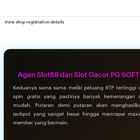
View shop registration details
Agen Slot88 dan Slot Gacor PG SOFT
Keduanya sama sama meliki peluang RTP tertinggi 
spin gratis yang pastinya banyak kemenangan 
mudah. Putaran demi putaran akan menghasilk
jackpot yang sangat besar hingga mencapai maxw
member yang bermain.